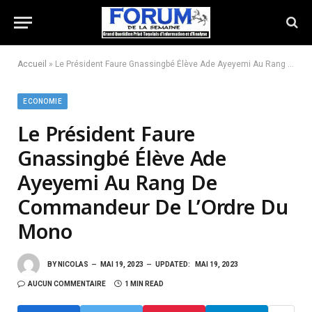
Accueil
»
Le Président Faure Gnassingbé Élève Ade Ayeyemi Au Rang De Commandeur De L’Ordre Du Mono
ECONOMIE
Le Président Faure
Gnassingbé Élève Ade
Ayeyemi Au Rang De
Commandeur De L’Ordre Du
Mono
BY
NICOLAS
MAI 19, 2023
UPDATED:
MAI 19, 2023
AUCUN COMMENTAIRE
1 MIN READ