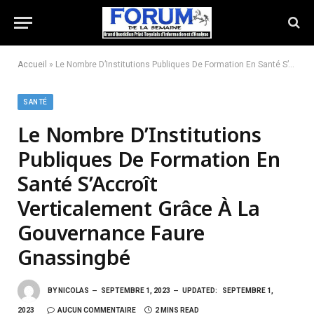
Accueil
»
Le Nombre D’Institutions Publiques De Formation En Santé S’Accroît Verticalement Grâce À La Gouvernance Faure Gnassingbé
SANTÉ
Le Nombre D’Institutions
Publiques De Formation En
Santé S’Accroît
Verticalement Grâce À La
Gouvernance Faure
Gnassingbé
BY
NICOLAS
SEPTEMBRE 1, 2023
UPDATED:
SEPTEMBRE 1,
2023
AUCUN COMMENTAIRE
2 MINS READ