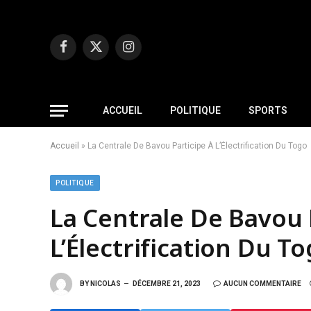
Facebook
X
Instagram
(Twitter)
ACCUEIL
POLITIQUE
SPORTS
Accueil
»
La Centrale De Bavou Participe À L’Électrification Du Togo
POLITIQUE
La Centrale De Bavou 
L’Électrification Du T
BY
NICOLAS
DÉCEMBRE 21, 2023
AUCUN COMMENTAIRE