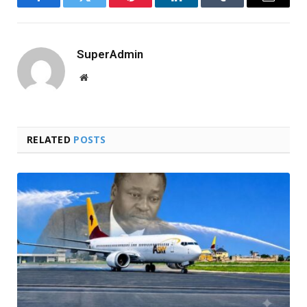
Facebook
Twitter
Pinterest
LinkedIn
Tumblr
Email
SuperAdmin
Website
RELATED
POSTS