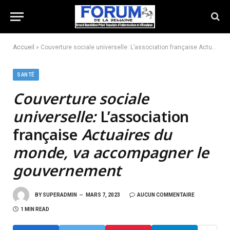
Accueil
»
Couverture sociale universelle: L’association française Actuaires du monde, va accompagner le gouvernement
SANTÉ
Couverture sociale
universelle:
L’association
française
Actuaires du
monde, va accompagner le
gouvernement
BY
SUPERADMIN
MARS 7, 2023
AUCUN COMMENTAIRE
1 MIN READ