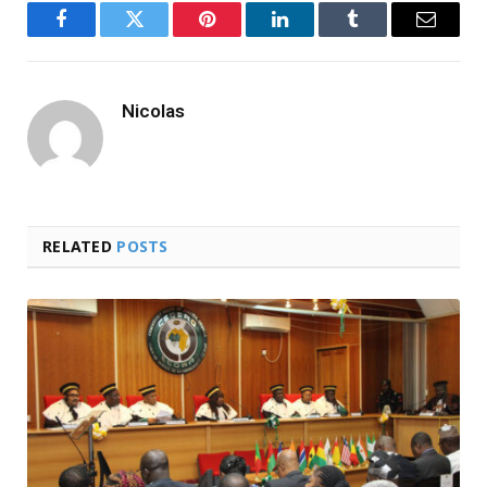
Facebook
Twitter
Pinterest
LinkedIn
Tumblr
Email
Nicolas
RELATED
POSTS