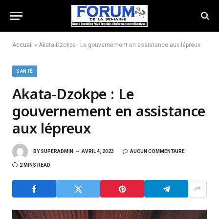
Accueil
»
Akata-Dzokpe : Le gouvernement en assistance aux lépreux
SANTÉ
Akata-Dzokpe : Le
gouvernement en assistance
aux lépreux
BY
SUPERADMIN
AVRIL 4, 2023
AUCUN COMMENTAIRE
2 MINS READ