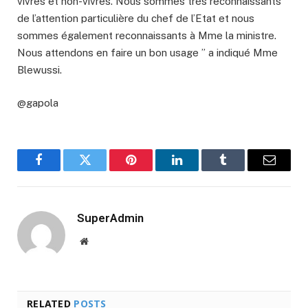
vivres et non-vivres. Nous sommes très reconnaissants
de l’attention particulière du chef de l’Etat et nous
sommes également reconnaissants à Mme la ministre.
Nous attendons en faire un bon usage ” a indiqué Mme
Blewussi.
@gapola
Facebook
Twitter
Pinterest
LinkedIn
Tumblr
Email
SuperAdmin
Website
RELATED
POSTS