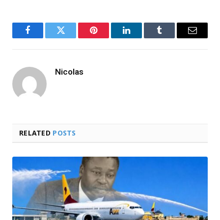
Facebook
Twitter
Pinterest
LinkedIn
Tumblr
Email
Nicolas
RELATED
POSTS