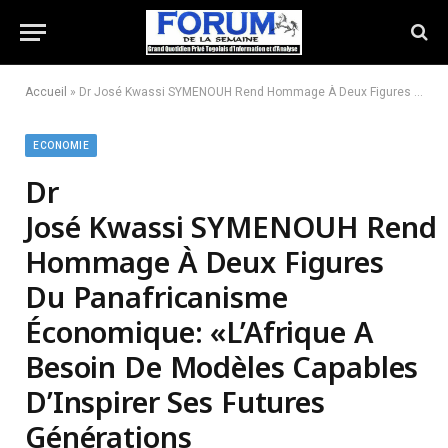
Accueil
»
Dr José Kwassi SYMENOUH Rend Hommage À Deux Figures Du Panafricanisme Économique: «L’Afrique A Besoin De Modèles Capables D’Inspirer Ses Futures Générations D’Entrepreneurs»
ECONOMIE
Dr
José Kwassi SYMENOUH Rend
Hommage À Deux Figures
Du Panafricanisme
Économique: «L’Afrique A
Besoin De Modèles Capables
D’Inspirer Ses Futures
Générations