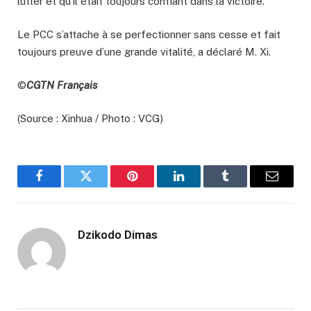
lutter et qu’il était toujours confiant dans la victoire.
Le PCC s’attache à se perfectionner sans cesse et fait
toujours preuve d’une grande vitalité, a déclaré M. Xi.
©
CGTN Français
(Source : Xinhua / Photo : VCG)
Facebook
Twitter
Pinterest
LinkedIn
Tumblr
Email
Dzikodo Dimas