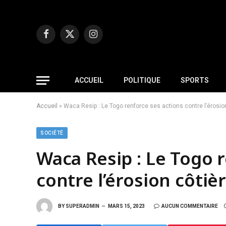
Facebook
X
Instagram
(Twitter)
ACCUEIL
POLITIQUE
SPORTS
Accueil
»
Waca Resip : Le Togo renforce ses actions contre l’érosio
SOCIÉTÉ
Waca Resip : Le Togo 
contre l’érosion côtiè
BY
SUPERADMIN
MARS 15, 2023
AUCUN COMMENTAIRE