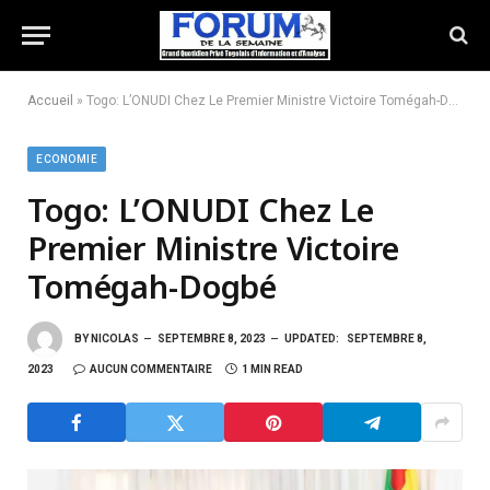
Accueil
»
Togo: L’ONUDI Chez Le Premier Ministre Victoire Tomégah-Dogbé
ECONOMIE
Togo: L’ONUDI Chez Le
Premier Ministre Victoire
Tomégah-Dogbé
BY
NICOLAS
SEPTEMBRE 8, 2023
UPDATED:
SEPTEMBRE 8,
2023
AUCUN COMMENTAIRE
1 MIN READ