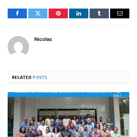
Facebook
Twitter
Pinterest
LinkedIn
Tumblr
Email
Nicolas
RELATED
POSTS