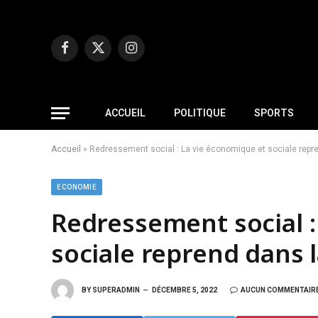
Facebook
X
Instagram
(Twitter)
ACCUEIL
POLITIQUE
SPORTS
Accueil
»
Redressement social : La vie économique et sociale repr
ECONOMIE
Redressement social :
sociale reprend dans 
BY
SUPERADMIN
DÉCEMBRE 5, 2022
AUCUN COMMENTAIR