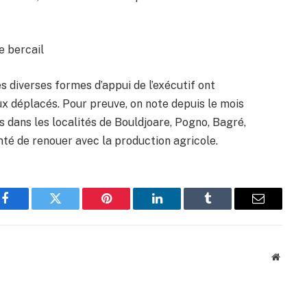
e bercail
s diverses formes d’appui de l’exécutif ont
x déplacés. Pour preuve, on note depuis le mois
s dans les localités de Bouldjoare, Pogno, Bagré,
té de renouer avec la production agricole.
Facebook
Twitter
Pinterest
LinkedIn
Tumblr
Email
Websit