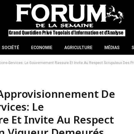
SOCIÉTÉ
ECONOMIE
AGRICULTURE
MÉDIAS
tions-Services: Le Gouvernement Rassure Et Invite Au Respect Scrupuleux Des 
’Approvisionnement De
vices: Le
 Et Invite Au Respect
En Vigueur Demeurés