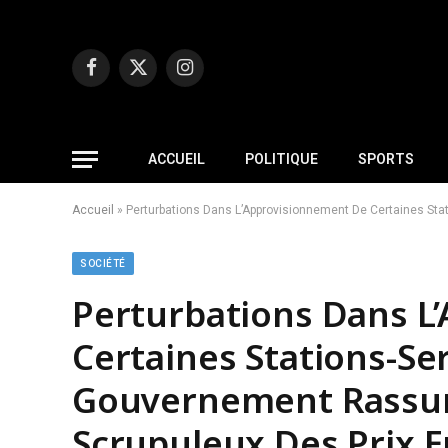
Facebook
X
Instagram
(Twitter)
ACCUEIL
POLITIQUE
SPORTS
Accueil
»
Perturbations Dans L’Approvisionnement De Certaines Sta
SOCIÉTÉ
Perturbations Dans L
Certaines Stations-Ser
Gouvernement Rassure
Scrupuleux Des Prix 