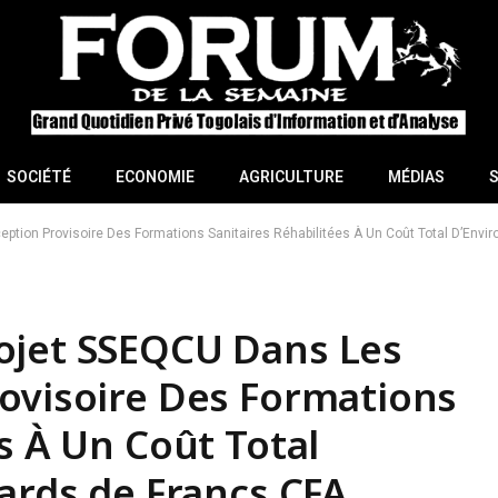
SOCIÉTÉ
ECONOMIE
AGRICULTURE
MÉDIAS
ion Provisoire Des Formations Sanitaires Réhabilitées À Un Coût Total D’Enviro
ojet SSEQCU Dans Les
ovisoire Des Formations
s À Un Coût Total
iards de Francs CFA