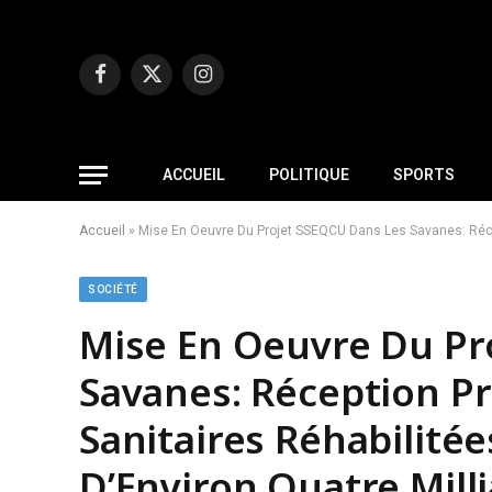
Facebook
X
Instagram
(Twitter)
ACCUEIL
POLITIQUE
SPORTS
Accueil
»
Mise En Oeuvre Du Projet SSEQCU Dans Les Savanes: Récept
SOCIÉTÉ
Mise En Oeuvre Du Pr
Savanes: Réception Pr
Sanitaires Réhabilitée
D’Environ Quatre Mill