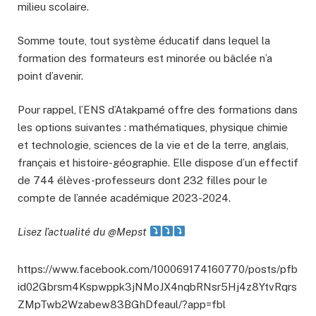
milieu scolaire.
Somme toute, tout système éducatif dans lequel la
formation des formateurs est minorée ou bâclée n’a
point d’avenir.
Pour rappel, l’ENS d’Atakpamé offre des formations dans
les options suivantes : mathématiques, physique chimie
et technologie, sciences de la vie et de la terre, anglais,
français et histoire-géographie. Elle dispose d’un effectif
de 744 élèves-professeurs dont 232 filles pour le
compte de l’année académique 2023-2024.
Lisez l’actualité du @Mepst
https://www.facebook.com/100069174160770/posts/pfb
id02Gbrsm4Kspwppk3jNMoJX4nqbRNsr5Hj4z8YtvRqrs
ZMpTwb2Wzabew83BGhDfeaul/?app=fbl