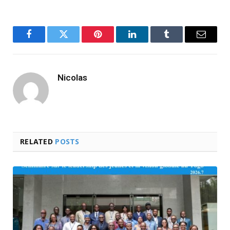
Facebook
Twitter
Pinterest
LinkedIn
Tumblr
Email
Nicolas
RELATED
POSTS