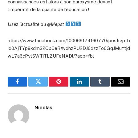
connaissances est alors à son paroxysme devant
l’impératif de la qualité de l’éducation !
Lisez l’actualité du @Mepst
https://www.facebook.com/100069174160770/posts/pfb
id0AjTYp9kdmS2QpCeRXvdhzPU2DJ6dzzTo6GqJMuYtjd
wL7a6cPyJSWTiTLZUFeNADl/?app=fbl
Facebook
Twitter
Pinterest
LinkedIn
Tumblr
Email
Nicolas