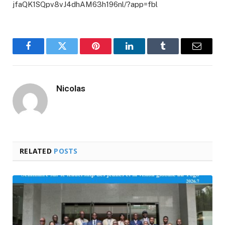
jfaQK1SQpv8vJ4dhAM63h196nl/?app=fbl
Facebook
Twitter
Pinterest
LinkedIn
Tumblr
Email
Nicolas
RELATED
POSTS