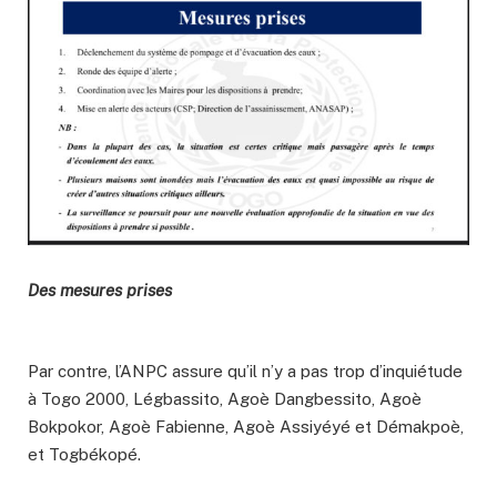
Des mesures prises
Par contre, l’ANPC assure qu’il n’y a pas trop d’inquiétude
à Togo 2000, Légbassito, Agoè Dangbessito, Agoè
Bokpokor, Agoè Fabienne, Agoè Assiyéyé et Démakpoè,
et Togbékopé.