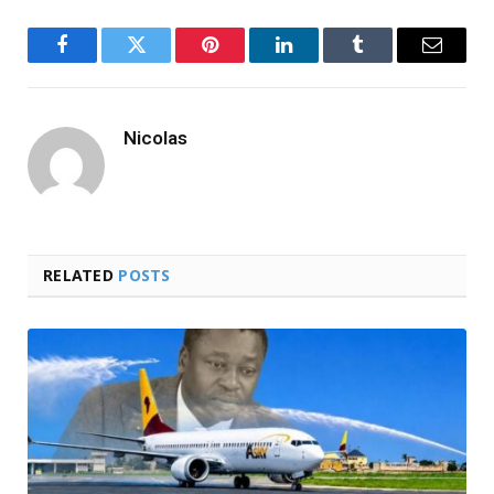
Facebook
Twitter
Pinterest
LinkedIn
Tumblr
Email
Nicolas
RELATED
POSTS