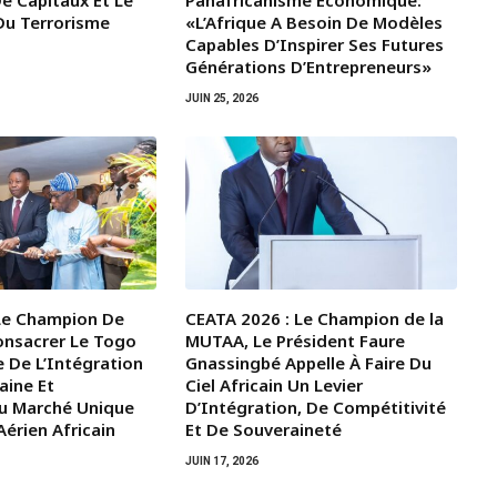
e Capitaux Et Le
Panafricanisme Économique:
Du Terrorisme
«L’Afrique A Besoin De Modèles
Capables D’Inspirer Ses Futures
Générations D’Entrepreneurs»
JUIN 25, 2026
Le Champion De
CEATA 2026 : Le Champion de la
onsacrer Le Togo
MUTAA, Le Président Faure
 De L’Intégration
Gnassingbé Appelle À Faire Du
aine Et
Ciel Africain Un Levier
u Marché Unique
D’Intégration, De Compétitivité
érien Africain
Et De Souveraineté
JUIN 17, 2026