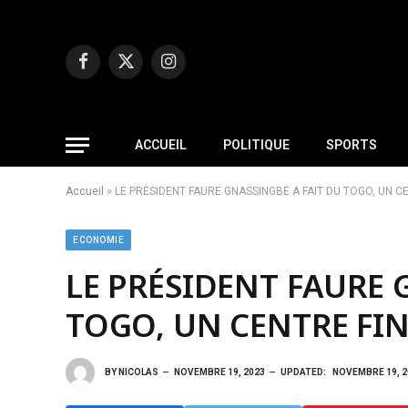
Facebook
X
Instagram
(Twitter)
ACCUEIL
POLITIQUE
SPORTS
Accueil
»
LE PRÉSIDENT FAURE GNASSINGBÉ A FAIT DU TOGO, UN C
ECONOMIE
LE PRÉSIDENT FAURE 
TOGO, UN CENTRE FI
BY
NICOLAS
NOVEMBRE 19, 2023
UPDATED:
NOVEMBRE 19, 2