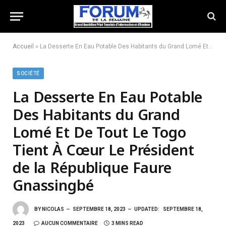
Accueil
»
La Desserte En Eau Potable Des Habitants du Grand Lomé Et De Tout Le Togo Tient À Cœur Le Président de la République Faure Gnassingbé
SOCIÉTÉ
La Desserte En Eau Potable
Des Habitants du Grand
Lomé Et De Tout Le Togo
Tient À Cœur Le Président
de la République Faure
Gnassingbé
BY
NICOLAS
SEPTEMBRE 18, 2023
UPDATED:
SEPTEMBRE 18,
2023
AUCUN COMMENTAIRE
3 MINS READ