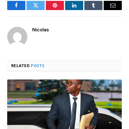
Facebook
Twitter
Pinterest
LinkedIn
Tumblr
Email
Nicolas
RELATED
POSTS