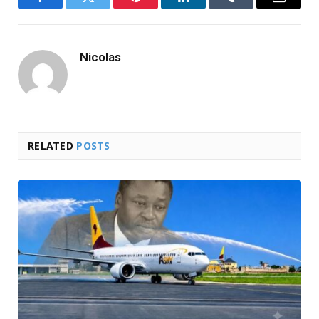
Facebook
Twitter
Pinterest
LinkedIn
Tumblr
Email
Nicolas
RELATED
POSTS