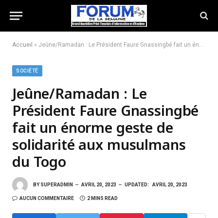
Accueil
»
Jeûne/Ramadan : Le Président Faure Gnassingbé fait un énorme geste de solidarité aux musulmans du Togo
SOCIÉTÉ
Jeûne/Ramadan : Le
Président Faure Gnassingbé
fait un énorme geste de
solidarité aux musulmans
du Togo
BY
SUPERADMIN
AVRIL 20, 2023
UPDATED:
AVRIL 20, 2023
AUCUN COMMENTAIRE
2 MINS READ