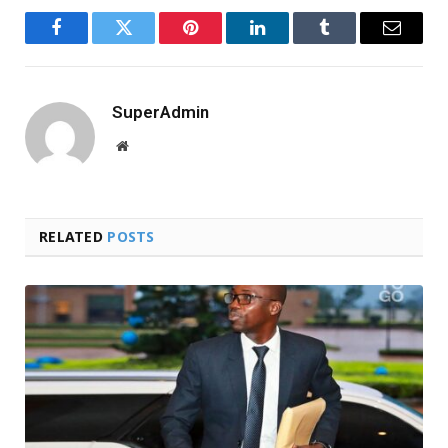
Facebook
Twitter
Pinterest
LinkedIn
Tumblr
Email
SuperAdmin
Website
RELATED
POSTS