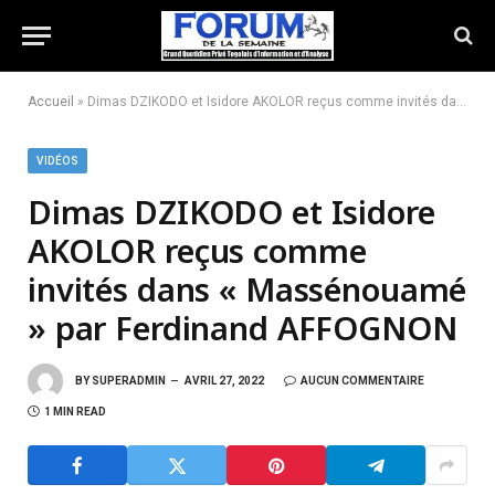
Accueil
»
Dimas DZIKODO et Isidore AKOLOR reçus comme invités dans « Massénouamé » par Ferdinand AFFOGNON
VIDÉOS
Dimas DZIKODO et Isidore
AKOLOR reçus comme
invités dans « Massénouamé
» par Ferdinand AFFOGNON
BY
SUPERADMIN
AVRIL 27, 2022
AUCUN COMMENTAIRE
1 MIN READ