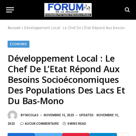
Accueil
»
Développement Local : Le Chef De L’Etat Répond Aux Besoins Socioéconomiques Des Populations Des Lacs Et Du Bas-Mono
ECONOMIE
Développement Local : Le
Chef De L’Etat Répond Aux
Besoins Socioéconomiques
Des Populations Des Lacs Et
Du Bas-Mono
BY
NICOLAS
NOVEMBRE 15, 2023
UPDATED:
NOVEMBRE 15,
2023
AUCUN COMMENTAIRE
4 MINS READ