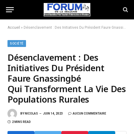
Accueil
»
Désenclavement : Des Initiatives Du Président Faure Gnassingbé Qui Transforment La Vie Des Populations Rurales
SOCIÉTÉ
Désenclavement : Des
Initiatives Du Président
Faure Gnassingbé
Qui Transforment La Vie Des
Populations Rurales
BY
NICOLAS
JUIN 14, 2023
AUCUN COMMENTAIRE
2 MINS READ