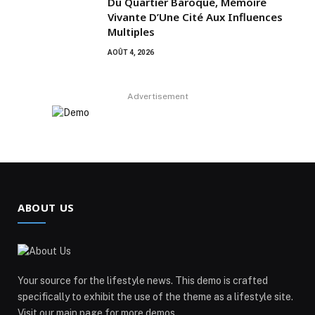
Du Quartier Baroque, Mémoire
Vivante D’Une Cité Aux Influences
Multiples
AOÛT 4, 2026
Advertisement
ABOUT US
Your source for the lifestyle news. This demo is crafted
specifically to exhibit the use of the theme as a lifestyle site.
Visit our main page for more demos.