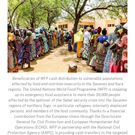
Beneficiaries of WFP cash distribution to vulnerable populations
affected by food and nutrition insecurity in the Savanes and Kara
regions. The United Nations World Food Programme (WFP) is stepping
up its emergency food assistance to more than 30,000 people
affected by the spillover of the Sahel security crisis into the Savanes
regions of northern Togo - in particular refugees, internally displaced
persons, and members of the host community. Thanks to a financial
contribution from the European Union through the Directorate
General for Civil Protection and European Humanitarian Aid
Operations (ECHO), WFP in partnership with the National Civil
Protection Agency (ANPC), is providing cash transfers to the targeted