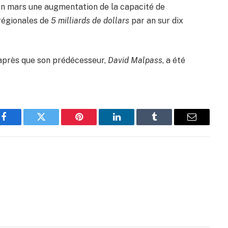
en mars une augmentation de la capacité de
 régionales de
5 milliards de dollars
par an sur dix
on après que son prédécesseur,
David Malpass
, a été
Facebook
Twitter
Pinterest
LinkedIn
Tumblr
Email