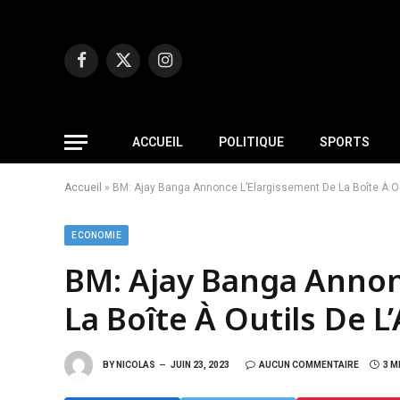
Facebook
X
Instagram
(Twitter)
ACCUEIL
POLITIQUE
SPORTS
Accueil
»
BM: Ajay Banga Annonce L’Elargissement De La Boîte À Out
ECONOMIE
BM: Ajay Banga Annon
La Boîte À Outils De L
BY
NICOLAS
JUIN 23, 2023
AUCUN COMMENTAIRE
3 M