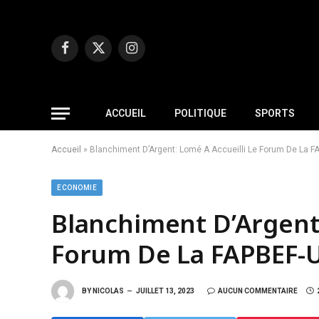
Facebook
X
Instagram
(Twitter)
ACCUEIL
POLITIQUE
SPORTS
Accueil
»
Blanchiment D’Argent: Lomé A Accueilli Le Forum De La
ECONOMIE
Blanchiment D’Argent:
Forum De La FAPBEF
BY
NICOLAS
JUILLET 13, 2023
AUCUN COMMENTAIRE