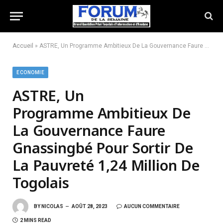
Accueil
»
ASTRE, Un Programme Ambitieux De La Gouvernance Faure Gnassingbé Pour Sortir De La Pauvreté 1,24 Million De Togolais
ECONOMIE
ASTRE, Un
Programme Ambitieux De
La Gouvernance Faure
Gnassingbé Pour Sortir De
La Pauvreté 1,24 Million De
Togolais
BY
NICOLAS
AOÛT 28, 2023
AUCUN COMMENTAIRE
2 MINS READ