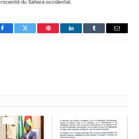
arocanité du Sahara occidental.
Facebook
Twitter
Pinterest
LinkedIn
Tumblr
Email