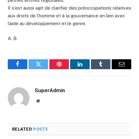
petites entités régionales.
Il s’est aussi agit de clarifier des préoccupations relatives
aux droits de l’homme et à la gouvernance en lien avec
l’aide au développement et le genre.
A. B.
Facebook
Twitter
Pinterest
LinkedIn
Tumblr
Email
SuperAdmin
Website
RELATED
POSTS