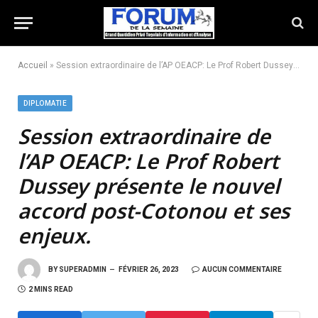
Accueil
»
Session extraordinaire de l’AP OEACP: Le Prof Robert Dussey présente le nouvel accord post-Cotonou et ses enjeux.
DIPLOMATIE
Session extraordinaire de
l’AP OEACP:
Le Prof Robert
Dussey présente le nouvel
accord post-Cotonou et ses
enjeux.
BY
SUPERADMIN
FÉVRIER 26, 2023
AUCUN COMMENTAIRE
2 MINS READ