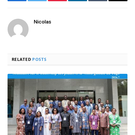
Facebook
Twitter
Pinterest
LinkedIn
Tumblr
Email
Nicolas
RELATED
POSTS