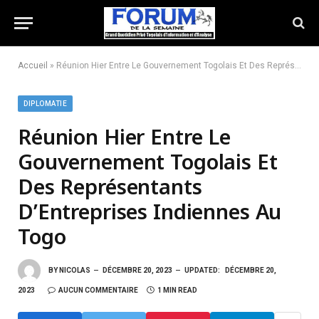
Accueil
»
Réunion Hier Entre Le Gouvernement Togolais Et Des Représentants D’Entreprises Indiennes Au Togo
DIPLOMATIE
Réunion Hier Entre Le
Gouvernement Togolais Et
Des Représentants
D’Entreprises Indiennes Au
Togo
BY
NICOLAS
DÉCEMBRE 20, 2023
UPDATED:
DÉCEMBRE 20,
2023
AUCUN COMMENTAIRE
1 MIN READ