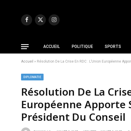
Facebook
X
Instagram
(Twitter)
ACCUEIL
POLITIQUE
SPORTS
Accueil
»
Résolution De La Crise En RDC : L’Union Européenne Appor
DIPLOMATIE
Résolution De La Crise
Européenne Apporte 
Président Du Conseil