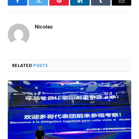
Facebook
Twitter
Pinterest
LinkedIn
Tumblr
Email
Nicolas
RELATED
POSTS