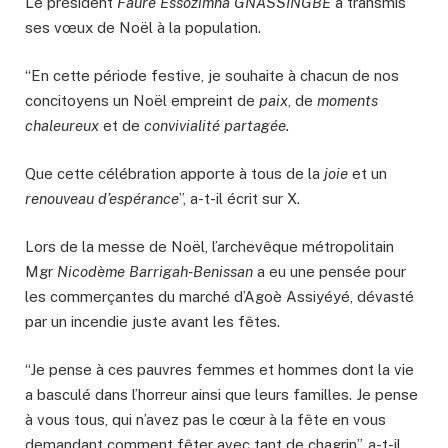
Le président
Faure Essozimna GNASSINGBE
a transmis
ses vœux de Noël à la population.
“En cette période festive, je souhaite à chacun de nos
concitoyens un Noël empreint de
paix
, de
moments
chaleureux
et de
convivialité partagée.
Que cette célébration apporte à tous de la
joie
et un
renouveau d’espérance
”, a-t-il écrit sur X.
Lors de la messe de Noël, l’archevêque métropolitain
Mgr
Nicodème Barrigah-Benissan
a eu une pensée pour
les commerçantes du marché d’Agoè Assiyéyé, dévasté
par un incendie juste avant les fêtes.
“Je pense à ces pauvres femmes et hommes dont la vie
a basculé dans l’horreur ainsi que leurs familles. Je pense
à vous tous, qui n’avez pas le cœur à la fête en vous
demandant comment fêter avec tant de chagrin”, a-t-il