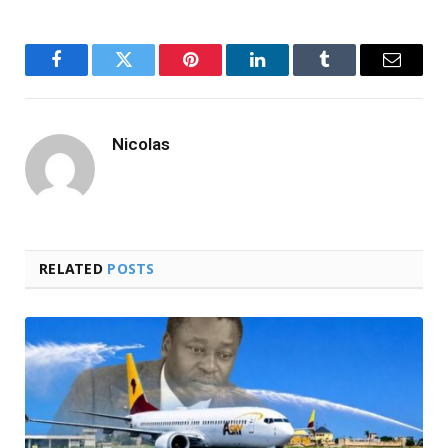
Facebook
Twitter
Pinterest
LinkedIn
Tumblr
Email
Nicolas
RELATED
POSTS