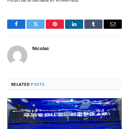
Forum de la Semaine et AfreePress
Facebook
Twitter
Pinterest
LinkedIn
Tumblr
Email
Nicolas
RELATED
POSTS