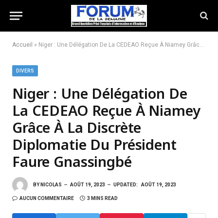
Accueil
»
Niger : Une Délégation De La CEDEAO Reçue À Niamey Grâce À La Discrète Diplomatie Du Président Faure Gnassingbé
DIVERS
Niger : Une Délégation De
La CEDEAO Reçue À Niamey
Grâce À La Discrète
Diplomatie Du Président
Faure Gnassingbé
BY
NICOLAS
AOÛT 19, 2023
UPDATED:
AOÛT 19, 2023
AUCUN COMMENTAIRE
3 MINS READ