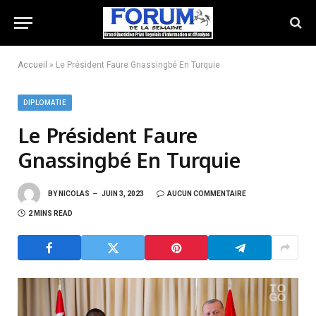
Accueil
»
Le Président Faure Gnassingbé En Turquie
DIPLOMATIE
Le Président Faure
Gnassingbé En Turquie
BY
NICOLAS
JUIN 3, 2023
AUCUN COMMENTAIRE
2 MINS READ