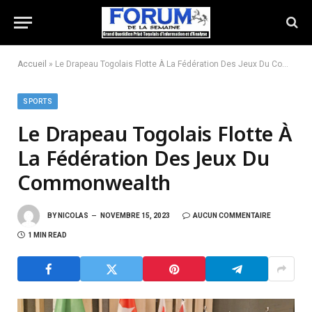
Accueil
»
Le Drapeau Togolais Flotte À La Fédération Des Jeux Du Commonwealth
SPORTS
Le Drapeau Togolais Flotte À
La Fédération Des Jeux Du
Commonwealth
BY
NICOLAS
NOVEMBRE 15, 2023
AUCUN COMMENTAIRE
1 MIN READ