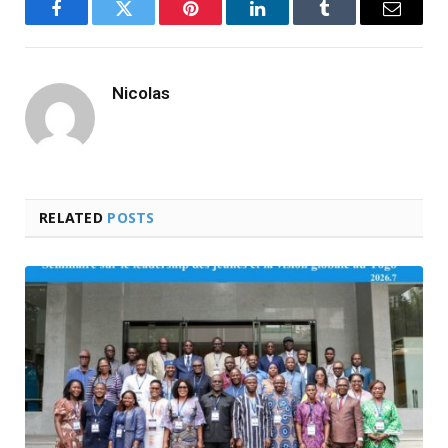
Facebook
Twitter
Pinterest
LinkedIn
Tumblr
Email
Nicolas
RELATED
POSTS