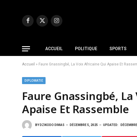
Facebook
X
Instagram
(Twitter)
ACCUEIL
POLITIQUE
SPORTS
Accueil
»
Faure Gnassingbé, La Voix Africaine Qui Apaise Et Rasse
DIPLOMATIE
Faure Gnassingbé, La 
Apaise Et Rassemble
BY
DZIKODO DIMAS
DÉCEMBRE 5, 2025
UPDATED:
DÉCEMBRE 