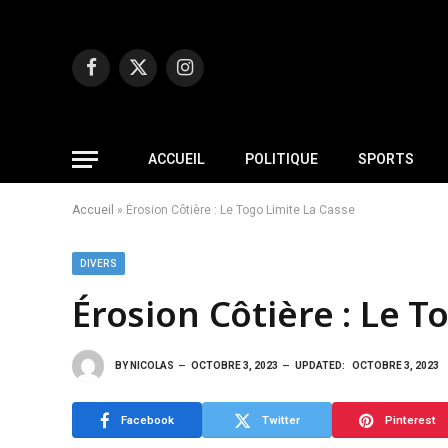
Facebook
X
Instagram
(Twitter)
ACCUEIL
POLITIQUE
SPORTS
Accueil
»
Érosion Côtière : Le Togo Limite La Casse
DIVERS
Érosion Côtière : Le T
BY
NICOLAS
OCTOBRE 3, 2023
UPDATED:
OCTOBRE 3, 2023
Facebook
Twitter
Pinterest