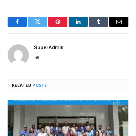
Facebook
Twitter
Pinterest
LinkedIn
Tumblr
Email
SuperAdmin
Website
RELATED
POSTS