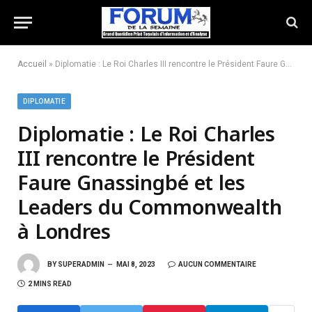
Accueil
»
Diplomatie : Le Roi Charles III rencontre le Président Faure Gnassingbé et les Leaders du Commonwealth à Londres
DIPLOMATIE
Diplomatie : Le Roi Charles
III rencontre le Président
Faure Gnassingbé et les
Leaders du Commonwealth
à Londres
BY
SUPERADMIN
MAI 8, 2023
AUCUN COMMENTAIRE
2 MINS READ