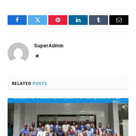
Facebook
Twitter
Pinterest
LinkedIn
Tumblr
Email
SuperAdmin
Website
RELATED
POSTS