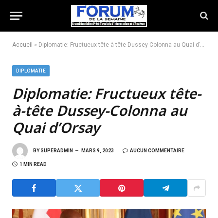
Accueil
»
Diplomatie: Fructueux tête-à-tête Dussey-Colonna au Quai d’Orsay
DIPLOMATIE
Diplomatie:
Fructueux tête-
à-tête Dussey-Colonna au
Quai d’Orsay
BY
SUPERADMIN
MARS 9, 2023
AUCUN COMMENTAIRE
1 MIN READ