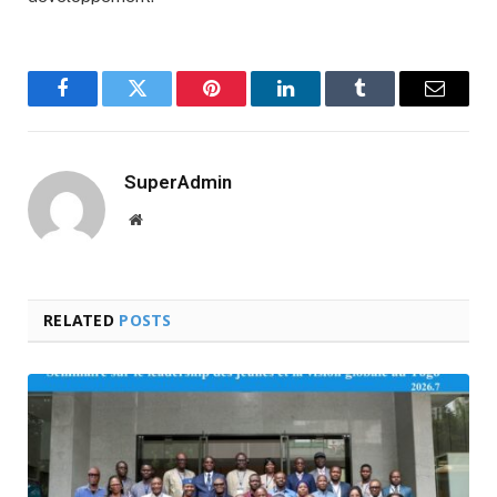
Facebook
Twitter
Pinterest
LinkedIn
Tumblr
Email
SuperAdmin
Website
RELATED
POSTS