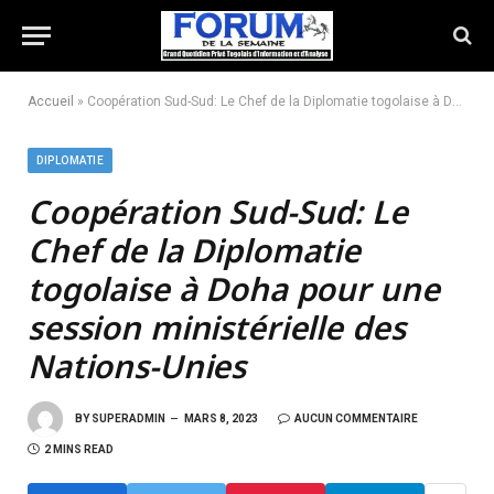
Accueil
»
Coopération Sud-Sud: Le Chef de la Diplomatie togolaise à Doha pour une session ministérielle des Nations-Unies
DIPLOMATIE
Coopération Sud-Sud:
Le
Chef de la Diplomatie
togolaise à Doha pour une
session ministérielle des
Nations-Unies
BY
SUPERADMIN
MARS 8, 2023
AUCUN COMMENTAIRE
2 MINS READ