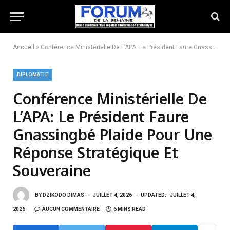
Accueil
»
Conférence Ministérielle De L’APA: Le Président Faure Gnassingbé Plaide Pour Une Réponse Stratégique Et Souveraine
DIPLOMATIE
Conférence Ministérielle De
L’APA: Le Président Faure
Gnassingbé Plaide Pour Une
Réponse Stratégique Et
Souveraine
BY
DZIKODO DIMAS
JUILLET 4, 2026
UPDATED:
JUILLET 4,
2026
AUCUN COMMENTAIRE
6 MINS READ